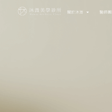
關於沐溦
醫師團