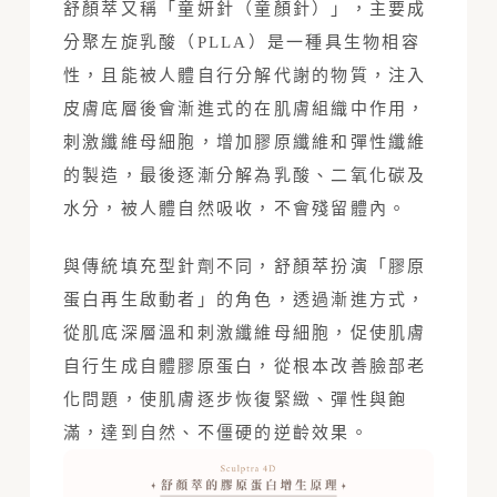
舒顏萃又稱「童妍針（童顏針）」，主要成
分聚左旋乳酸（PLLA）是一種具生物相容
性，且能被人體自行分解代謝的物質，注入
皮膚底層後會漸進式的在肌膚組織中作用，
刺激纖維母細胞，增加膠原纖維和彈性纖維
的製造，最後逐漸分解為乳酸、二氧化碳及
水分，被人體自然吸收，不會殘留體內。
與傳統填充型針劑不同，舒顏萃扮演「膠原
蛋白再生啟動者」的角色，透過漸進方式，
從肌底深層溫和刺激纖維母細胞，促使肌膚
自行生成自體膠原蛋白，從根本改善臉部老
化問題，使肌膚逐步恢復緊緻、彈性與飽
滿，達到自然、不僵硬的逆齡效果。