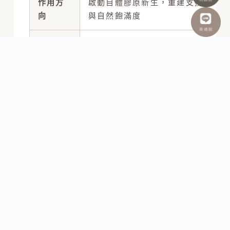
作用方
啟動自體膠原新生，重建支撐、彈性
向
與自然飽滿度
呈現速
約 1 至 3 個月漸進呈現，3 至 6 個
度
月更完整
常見規
中臉凹陷、太陽穴、法令紋、木偶
劃方向
紋、鬆弛與膠原流失
效果維
完成建議療程後，效果可維持約 2 
持
費用因
瓶數、施作範圍與療程次數
素