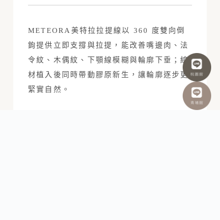
METEORA美特拉拉提線以 360 度雙向倒
鉤提供立即支撐與拉提，能改善嘴邊肉、法
令紋、木偶紋、下顎線模糊與輪廓下垂；線
材植入後同時帶動膠原新生，讓輪廓逐步更
緊實自然。
療程後即可看見輪廓上提，並隨膠原重塑持
續自然緊實；多數規劃的效果約可維持 1 至
2 年。費用會依治療部位、拉提向量、線材
種類與條數，以及是否搭配其他療程規劃。
埋線拉提、電波音波與填充注射比較
比較
美特拉埋線拉提
電波或音