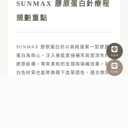
SUNMAX 膠原蛋白針療程
規劃重點
SUNMAX 膠原蛋白針以高純度第一型膠原
蛋白為核心，注入後能直接補充局部流失的
膠原結構，帶來柔和的支撐與填補效果。乳
白色材質也能修飾眼下血管透色，適合想同
步改善淚溝、血管型黑眼圈、眼周細紋與疲
憊感者。
眼周精細修飾
材質不易吸水膨脹，適合眼周薄皮膚
與淚溝等需要自然銜接的區域。