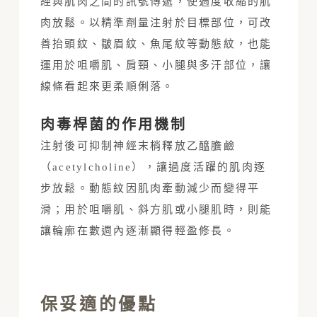
經與肌肉之間的訊號傳遞，使過度收縮的肌
肉放鬆。以精準劑量注射於目標部位，可改
善抬頭紋、皺眉紋、魚尾紋等動態紋，也能
運用於咀嚼肌、肩頸、小腿與多汗部位，讓
線條看起來更柔順俐落。
肉毒桿菌的作用機制
注射後可抑制神經末梢釋放乙醯膽鹼
（acetylcholine），讓過度活躍的肌肉逐
步放鬆。動態紋因肌肉牽動減少而變得平
滑；用於咀嚼肌、斜方肌或小腿肌時，則能
讓輪廓在數週內逐漸顯得輕盈修長。
保妥適的優點