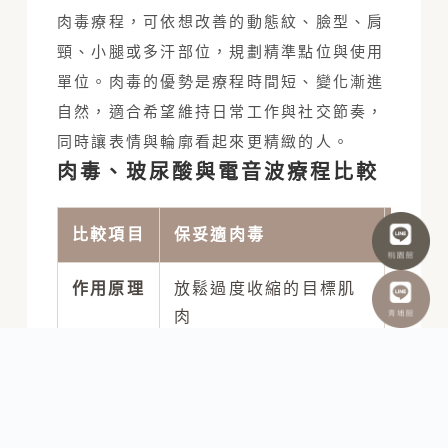
肉毒療程，可依想改善的動態紋、臉型、肩
頸、小腿或多汗部位，規劃精準點位與使用
單位。肉毒的優勢是療程時間短、變化漸進
自然，適合希望維持日常工作與社交節奏，
同時讓表情與輪廓看起來更精緻的人。
肉毒、玻尿酸與電音波療程比較
比較項目
保妥適肉毒
玻尿
作用原理
放鬆過度收縮的目標肌
補充
肉
適合問題
動態紋、咀嚼肌、肩
法令
頸、小腿與多汗
巴與