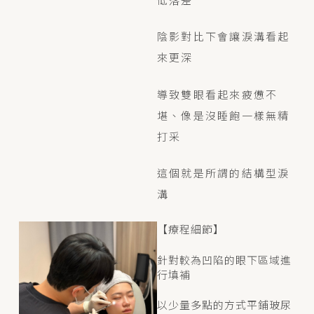
陰影對比下會讓淚溝看起
來更深
導致雙眼看起來疲憊不
堪、像是沒睡飽一樣無精
打采
這個就是所謂的結構型淚
溝
【療程細節】
針對較為凹陷的眼下區域進
行填補
以少量多點的方式平鋪玻尿