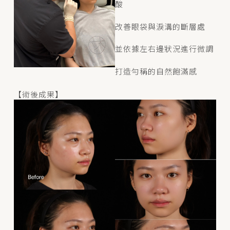
酸
改善眼袋與淚溝的斷層處
並依據左右邊狀況進行微調
打造勻稱的自然飽滿感
【術後成果】