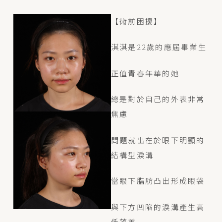
【術前困擾】
淇淇是22歲的應屆畢業生
正值青春年華的她
總是對於自己的外表非常
焦慮
問題就出在於眼下明顯的
結構型淚溝
當眼下脂肪凸出形成眼袋
與下方凹陷的淚溝產生高
低落差