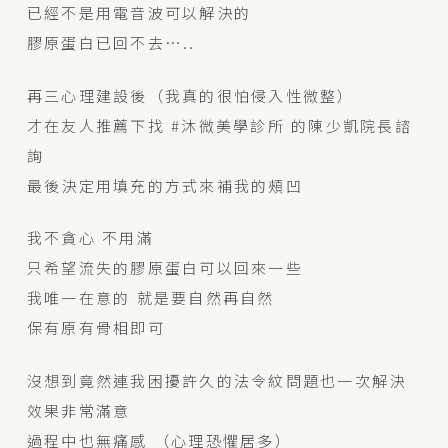
已經不是用電音波可以解決的
膠原蛋白已回不去…..
再三心理建設後（我真的很怕侵入性微整）
才在友人推薦下找 #沐微美學診所 的陳少凱院長諮
詢
最後決定用填充的方式來補我的頰凹
我不貪心 不用滿
只希望流失的膠原蛋白可以回來一些
我唯一在意的 就是要自然再自然
保有原有骨相即可
沒想到竟然連我困擾許久的法令紋問題也一次解決
效果非常滿意
過程中也無痛感 （心理恐懼居多）