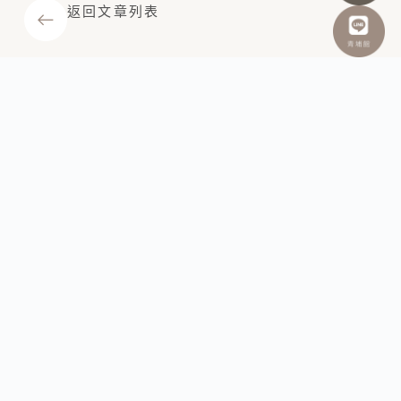
返回文章列表
SITEMAP
CONTACT US
TOP
關於沐
溦
醫師團
隊
醫美新
合作信箱：
知
service@muway.co
美麗見
證
預約專