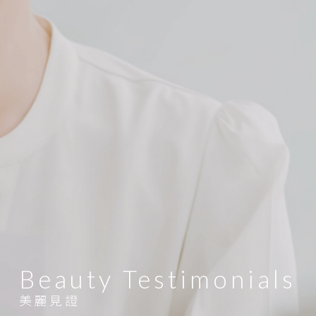
Beauty Testimonials
美麗見證