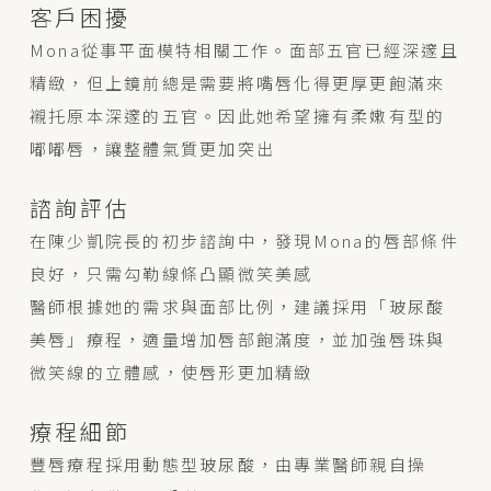
客戶困擾
Mona從事平面模特相關工作。面部五官已經深邃且
精緻，但上鏡前總是需要將嘴唇化得更厚更飽滿來
襯托原本深邃的五官。因此她希望擁有柔嫩有型的
嘟嘟唇，讓整體氣質更加突出
諮詢評估
在陳少凱院長的初步諮詢中，發現Mona的唇部條件
良好，只需勾勒線條凸顯微笑美感
醫師根據她的需求與面部比例，建議採用「玻尿酸
美唇」療程，適量增加唇部飽滿度，並加強唇珠與
微笑線的立體感，使唇形更加精緻
療程細節
豐唇療程採用動態型玻尿酸，由專業醫師親自操