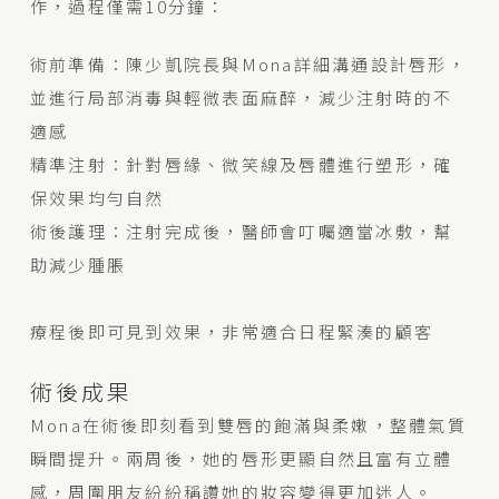
作，過程僅需10分鐘：
術前準備：陳少凱院長與Mona詳細溝通設計唇形，
並進行局部消毒與輕微表面麻醉，減少注射時的不
適感
精準注射：針對唇緣、微笑線及唇體進行塑形，確
保效果均勻自然
術後護理：注射完成後，醫師會叮囑適當冰敷，幫
助減少腫脹
療程後即可見到效果，非常適合日程緊湊的顧客
術後成果
Mona在術後即刻看到雙唇的飽滿與柔嫩，整體氣質
瞬間提升。兩周後，她的唇形更顯自然且富有立體
感，周圍朋友紛紛稱讚她的妝容變得更加迷人。