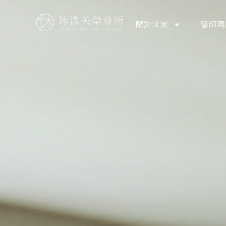
關於沐溦
醫師團